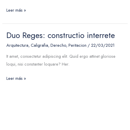
Leer más »
Duo Reges: constructio interrete
Duo
Reges:
Arquitectura
,
Caligrafia
,
Derecho
,
Peritacion
/
22/03/2021
constructio
It amet, consectetur adipiscing elit. Quid ergo attinet gloriose
interrete
loqui, nisi constanter loquare? Her.
Leer más »