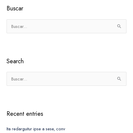
Buscar
B
u
s
c
Search
a
r
p
B
o
u
r
s
:
c
Recent entries
a
r
Ita redarguitur ipse a sese, conv
p