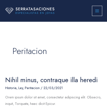
Ir
al
contenido
Peritacion
Nihil minus, contraque illa heredi
Nihil
minus,
Historia
,
Ley
,
Peritacion
/
22/03/2021
contraque
Orem ipsum dolor sit amet, consectetur adipiscing elit. Obsecro,
illa
inquit, Torquate, haec dicit Epicur.
heredi