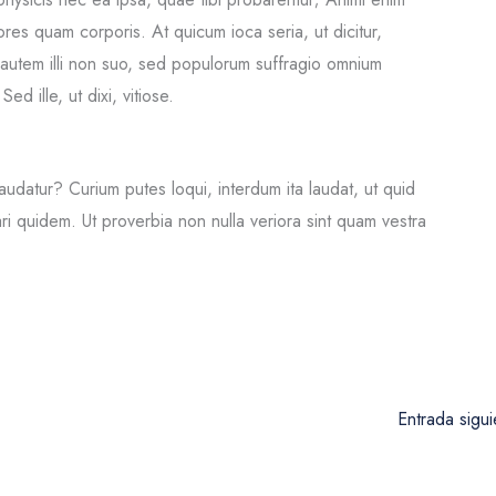
es quam corporis. At quicum ioca seria, ut dicitur,
utem illi non suo, sed populorum suffragio omnium
ed ille, ut dixi, vitiose.
laudatur? Curium putes loqui, interdum ita laudat, ut quid
i quidem. Ut proverbia non nulla veriora sint quam vestra
Entrada sigu