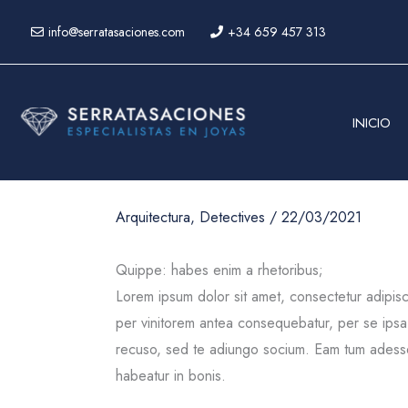
Ir
info@serratasaciones.com
+34 659 457 313
al
contenido
INICIO
Arquitectura
,
Detectives
/
22/03/2021
Quippe: habes enim a rhetoribus;
Lorem ipsum dolor sit amet, consectetur adipis
per vinitorem antea consequebatur, per se ip
recuso, sed te adiungo socium. Eam tum adesse,
habeatur in bonis.