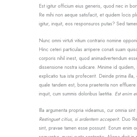
Est igitur officium eius generis, quod nec in bon
Re mihi non aeque satisfacit, et quidem locis p
igitur, inquit, eos responsuros putas? Sed tamen 
Nunc omni virtuti vitium contrario nomine opponi
Hinc ceteri particulas arripere conati suam quisq
corporis nihil inest, quod animadvertendum esse
dissensione nostra iudicare. Minime id quidem
explicatio tua ista profecerit. Deinde prima illa
quale tandem est, bona praeterita non effluer
inquit, cum summis doloribus laetitia.
Est enim e
Illa argumenta propria videamus, cur omnia sint
Restinguet citius, si ardentem acceperit.
Duo Reg
sint, pravae tamen esse possunt. Eorum enim om
sequantur, quasi curta sententia; Aliena dixit in