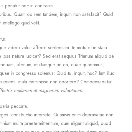
is ponatur nec in contrariis.
luribus. Quam ob rem tandem, inquit, non satisfacit? Quid
intellego quid velit.
tur.
ue videro voluit afferre sententiam. In motu et in statu
 ipsa natura iudicet? Sed erat aequius Triarium aliquid de
, inquam, alienum, multumque ad ea, quae quaerimus,
, quae in congressu solemus: Quid tu, inquit, huc? Iam illud
e sapienti, mala meminisse non oportere? Compensabatur,
ffectrix multarum et magnarum voluptatum.
 paria peccata.
es: constructio interrete. Quamvis enim depravatae non
nium multa praetermittentium, dum eligant aliquid, quod
 physicis nec ea ipsa, quae tibi probarentur; Animi enim