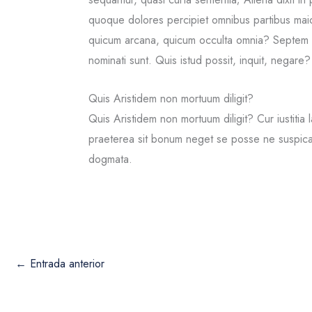
quoque dolores percipiet omnibus partibus maior
quicum arcana, quicum occulta omnia? Septem a
nominati sunt. Quis istud possit, inquit, negare? S
Quis Aristidem non mortuum diligit?
Quis Aristidem non mortuum diligit? Cur iustitia 
praeterea sit bonum neget se posse ne suspicar
dogmata.
←
Entrada anterior