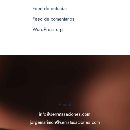
Feed de entradas
Feed de comentarios
WordPress.org
E-mail
info@serratasaciones.com
jorgemarimon@serratasaciones.com