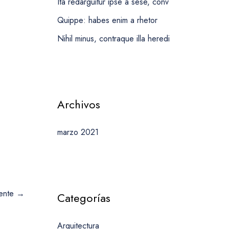
Ita redarguitur ipse a sese, conv
Quippe: habes enim a rhetor
Nihil minus, contraque illa heredi
Archivos
marzo 2021
iente
→
Categorías
Arquitectura