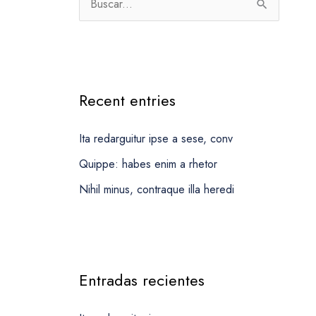
p
B
o
u
r
s
:
c
a
Recent entries
r
Ita redarguitur ipse a sese, conv
p
o
Quippe: habes enim a rhetor
r
Nihil minus, contraque illa heredi
:
Entradas recientes