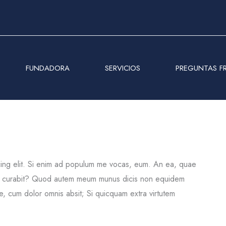
FUNDADORA
SERVICIOS
PREGUNTAS F
cing elit. Si enim ad populum me vocas, eum. An ea, quae
sa curabit? Quod autem meum munus dicis non equidem
 cum dolor omnis absit; Si quicquam extra virtutem